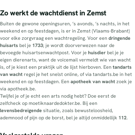
Zo werkt de wachtdienst in Zemst
Buiten de gewone openingsuren, ’s avonds, ’s nachts, in het
weekend en op feestdagen, is er in Zemst (Vlaams-Brabant)
voor elke zorgvraag een wachtregeling. Voor een
dringende
huisarts
bel je
1733
; je wordt doorverwezen naar de
bevoegde huisartsenwachtpost. Voor je
huisdier
bel je je
eigen dierenarts, want de voicemail vermeldt wie van wacht
is, of je kiest een praktijk uit de lijst hierboven. Een
tandarts
van wacht
regel je het snelst online, of via tandarts.be in het
weekend en op feestdagen. Een
apotheek van wacht
zoek je
via apotheek.be.
Twijfel je of je echt een arts nodig hebt? Doe eerst de
zelfcheck op moetiknaardedokter.be. Bij een
levensbedreigende
situatie, zoals bewusteloosheid,
ademnood of pijn op de borst, bel je altijd onmiddellijk
112
.