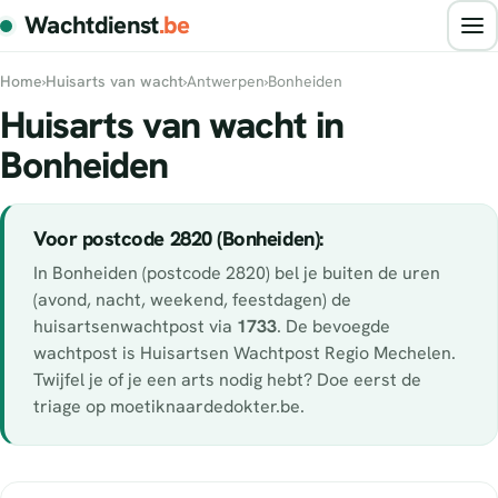
Wachtdienst
.be
Home
›
Huisarts van wacht
›
Antwerpen
›
Bonheiden
Huisarts van wacht in
Bonheiden
Voor postcode 2820 (Bonheiden):
In Bonheiden (postcode 2820) bel je buiten de uren
(avond, nacht, weekend, feestdagen) de
huisartsenwachtpost via
1733
. De bevoegde
wachtpost is Huisartsen Wachtpost Regio Mechelen.
Twijfel je of je een arts nodig hebt? Doe eerst de
triage op moetiknaardedokter.be.