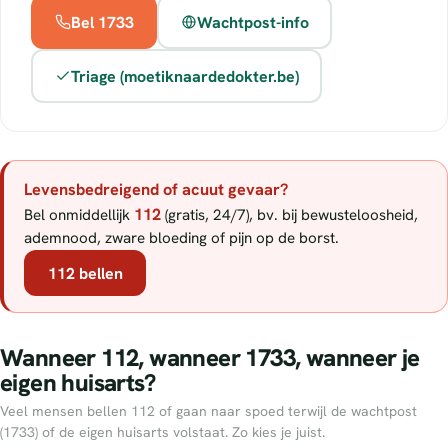
Bel 1733
Wachtpost-info
Triage (moetiknaardedokter.be)
Levensbedreigend of acuut gevaar?
112
Bel onmiddellijk
(gratis, 24/7), bv. bij bewusteloosheid,
ademnood, zware bloeding of pijn op de borst.
112 bellen
Wanneer 112, wanneer 1733, wanneer je
eigen huisarts?
Veel mensen bellen 112 of gaan naar spoed terwijl de wachtpost
(1733) of de eigen huisarts volstaat. Zo kies je juist.