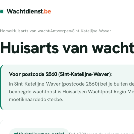
Wachtdienst
.be
Home
›
Huisarts van wacht
›
Antwerpen
›
Sint-Katelijne-Waver
Huisarts van wacht
Voor postcode 2860 (Sint-Katelijne-Waver):
In Sint-Katelijne-Waver (postcode 2860) bel je buiten 
bevoegde wachtpost is Huisartsen Wachtpost Regio Meche
moetiknaardedokter.be.