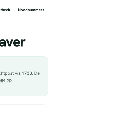
theek
Noodnummers
Waver
chtpost via
1733
. De
age op