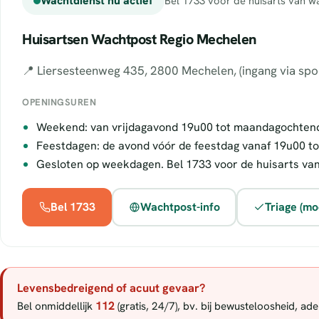
Wachtdienst nu actief
Bel 1733 voor de huisarts van wa
Huisartsen Wachtpost Regio Mechelen
📍 Liersesteenweg 435, 2800 Mechelen, (ingang via sp
OPENINGSUREN
Weekend: van vrijdagavond 19u00 tot maandagochten
Feestdagen: de avond vóór de feestdag vanaf 19u00 to
Gesloten op weekdagen. Bel 1733 voor de huisarts va
Bel 1733
Wachtpost-info
Triage (mo
Levensbedreigend of acuut gevaar?
112
Bel onmiddellijk
(gratis, 24/7), bv. bij bewusteloosheid, a