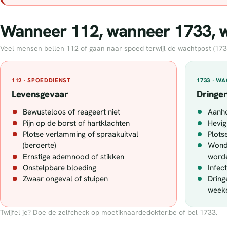
Wanneer 112, wanneer 1733, wa
Veel mensen bellen 112 of gaan naar spoed terwijl de wachtpost (1733) 
112 · SPOEDDIENST
1733 · W
Levensgevaar
Dringen
Bewusteloos of reageert niet
Aanh
Pijn op de borst of hartklachten
Hevig
Plotse verlamming of spraakuitval
Plotse
(beroerte)
Wonde
Ernstige ademnood of stikken
word
Onstelpbare bloeding
Infec
Zwaar ongeval of stuipen
Dring
week
Twijfel je? Doe de zelfcheck op moetiknaardedokter.be of bel 1733.