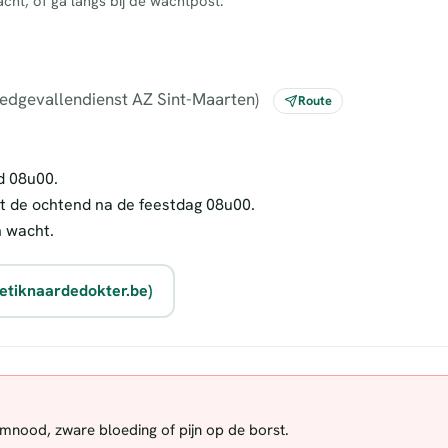
cht, of ga langs bij de wachtpost.
oedgevallendienst AZ Sint-Maarten)
Route
d 08u00.
t de ochtend na de feestdag 08u00.
n wacht.
etiknaardedokter.be)
demnood, zware bloeding of pijn op de borst.