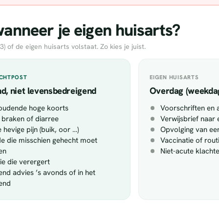
nneer je eigen huisarts?
of de eigen huisarts volstaat. Zo kies je juist.
ACHTPOST
EIGEN HUISARTS
d, niet levensbedreigend
Overdag (weekda
oudende hoge koorts
Voorschriften en 
 braken of diarree
Verwijsbrief naar 
 hevige pijn (buik, oor …)
Opvolging van een
 die misschien gehecht moet
Vaccinatie of rou
en
Niet-acute klacht
tie die verergert
end advies ’s avonds of in het
end