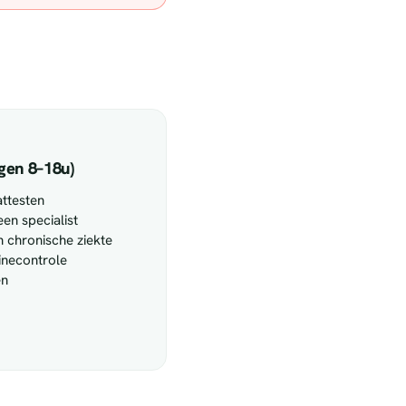
gen 8–18u)
attesten
een specialist
 chronische ziekte
tinecontrole
en