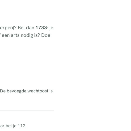
twerpen)? Bel dan
1733
: je
of een arts nodig is? Doe
. De bevoegde wachtpost is
ar bel je 112.