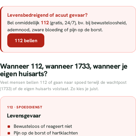
Levensbedreigend of acuut gevaar?
112
Bel onmiddellijk
(gratis, 24/7), bv. bij bewusteloosheid,
ademnood, zware bloeding of pijn op de borst.
112 bellen
Wanneer 112, wanneer 1733, wanneer je
eigen huisarts?
Veel mensen bellen 112 of gaan naar spoed terwijl de wachtpost
(1733) of de eigen huisarts volstaat. Zo kies je juist.
112 · SPOEDDIENST
Levensgevaar
Bewusteloos of reageert niet
Pijn op de borst of hartklachten