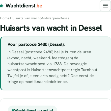
Wachtdienst
.be
Home
›
Huisarts van wacht
›
Antwerpen
›
Dessel
Huisarts van wacht in Dessel
Voor postcode 2480 (Dessel):
In Dessel (postcode 2480) bel je buiten de uren
(avond, nacht, weekend, feestdagen) de
huisartsenwachtpost via
1733
. De bevoegde
wachtpost is Huisartsenwachtpost regio Turnhout.
Twijfel je of je een arts nodig hebt? Doe eerst de
triage op moetiknaardedokter.be.
Wachtdienst nu actief