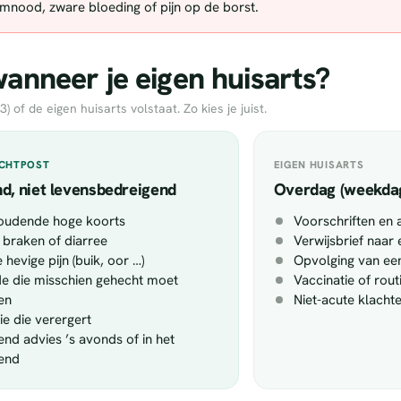
demnood, zware bloeding of pijn op de borst.
nneer je eigen huisarts?
of de eigen huisarts volstaat. Zo kies je juist.
ACHTPOST
EIGEN HUISARTS
d, niet levensbedreigend
Overdag (weekda
oudende hoge koorts
Voorschriften en 
 braken of diarree
Verwijsbrief naar 
 hevige pijn (buik, oor …)
Opvolging van een
 die misschien gehecht moet
Vaccinatie of rou
en
Niet-acute klacht
tie die verergert
end advies ’s avonds of in het
end