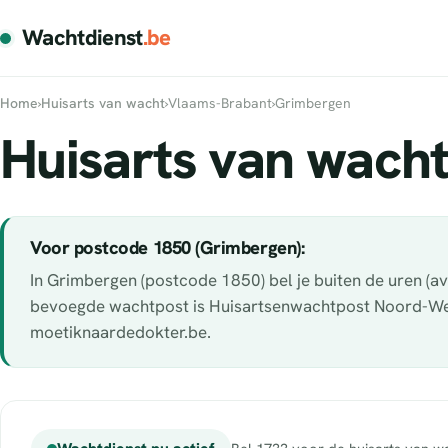
Wachtdienst
.be
Home
›
Huisarts van wacht
›
Vlaams-Brabant
›
Grimbergen
Huisarts van wacht
Voor postcode 1850 (Grimbergen):
In Grimbergen (postcode 1850) bel je buiten de uren (
bevoegde wachtpost is Huisartsenwachtpost Noord-West B
moetiknaardedokter.be.