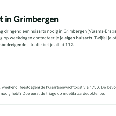
t in Grimbergen
tdag dringend een huisarts nodig in Grimbergen (Vlaams-Brab
ag op weekdagen contacteer je je
eigen huisarts
. Twijfel je 
sbedreigende
situatie bel je altijd
112
.
ht, weekend, feestdagen) de huisartsenwachtpost via 1733. De bev
s nodig hebt? Doe eerst de triage op moetiknaardedokter.be.