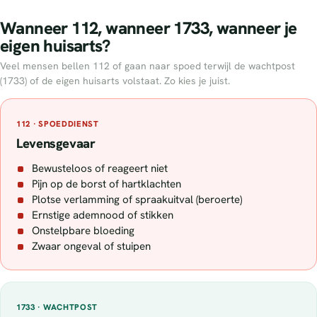
Wanneer 112, wanneer 1733, wanneer je
eigen huisarts?
Veel mensen bellen 112 of gaan naar spoed terwijl de wachtpost
(1733) of de eigen huisarts volstaat. Zo kies je juist.
112 · SPOEDDIENST
Levensgevaar
Bewusteloos of reageert niet
Pijn op de borst of hartklachten
Plotse verlamming of spraakuitval (beroerte)
Ernstige ademnood of stikken
Onstelpbare bloeding
Zwaar ongeval of stuipen
1733 · WACHTPOST