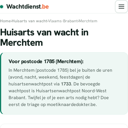
Wachtdienst
.be
Home
›
Huisarts van wacht
›
Vlaams-Brabant
›
Merchtem
Huisarts van wacht in
Merchtem
Voor postcode 1785 (Merchtem):
In Merchtem (postcode 1785) bel je buiten de uren
(avond, nacht, weekend, feestdagen) de
huisartsenwachtpost via
1733
. De bevoegde
wachtpost is Huisartsenwachtpost Noord-West
Brabant. Twijfel je of je een arts nodig hebt? Doe
eerst de triage op moetiknaardedokter.be.