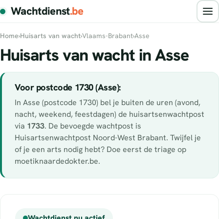
Wachtdienst
.be
Home
›
Huisarts van wacht
›
Vlaams-Brabant
›
Asse
Huisarts van wacht in Asse
Voor postcode 1730 (Asse):
In Asse (postcode 1730) bel je buiten de uren (avond,
nacht, weekend, feestdagen) de huisartsenwachtpost
via
1733
. De bevoegde wachtpost is
Huisartsenwachtpost Noord-West Brabant. Twijfel je
of je een arts nodig hebt? Doe eerst de triage op
moetiknaardedokter.be.
Wachtdienst nu actief