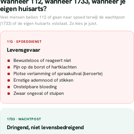
Wanneer 112, wanneer 1733, wanneer je
eigen huisarts?
Veel mensen bellen 112 of gaan naar spoed terwijl de wachtpost
(1733) of de eigen huisarts volstaat. Zo kies je juist.
112 · SPOEDDIENST
Levensgevaar
Bewusteloos of reageert niet
Pijn op de borst of hartklachten
Plotse verlamming of spraakuitval (beroerte)
Ernstige ademnood of stikken
Onstelpbare bloeding
Zwaar ongeval of stuipen
1733 · WACHTPOST
Dringend, niet levensbedreigend