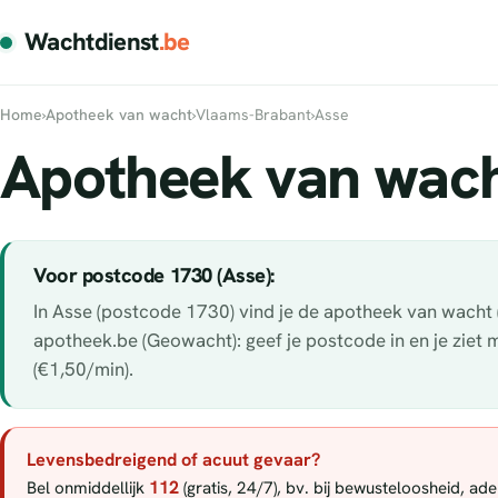
Wachtdienst
.be
Home
›
Apotheek van wacht
›
Vlaams-Brabant
›
Asse
Apotheek van wach
Voor postcode 1730 (Asse):
In Asse (postcode 1730) vind je de apotheek van wacht (
apotheek.be (Geowacht): geef je postcode in en je ziet
(€1,50/min).
Levensbedreigend of acuut gevaar?
112
Bel onmiddellijk
(gratis, 24/7), bv. bij bewusteloosheid, a