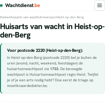
Wachtdienst
.be
Home
›
Huisarts van wacht
›
Antwerpen
›
Heist-op-den-Berg
Huisarts van wacht in Heist-op-
den-Berg
Voor postcode 2220 (Heist-op-den-Berg):
In Heist-op-den-Berg (postcode 2220) bel je buiten de
uren (avond, nacht, weekend, feestdagen) de
huisartsenwachtpost via
1733
. De bevoegde
wachtpost is Huisartsenwachtpost regio Heist. Twijfel
je of je een arts nodig hebt? Doe eerst de triage op
moetiknaardedokter.be.