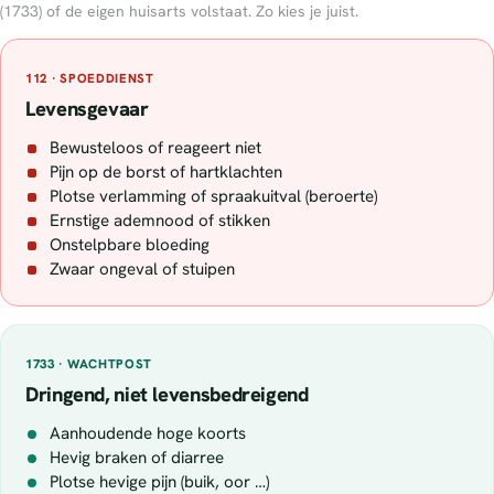
(1733) of de eigen huisarts volstaat. Zo kies je juist.
112 · SPOEDDIENST
Levensgevaar
Bewusteloos of reageert niet
Pijn op de borst of hartklachten
Plotse verlamming of spraakuitval (beroerte)
Ernstige ademnood of stikken
Onstelpbare bloeding
Zwaar ongeval of stuipen
1733 · WACHTPOST
Dringend, niet levensbedreigend
Aanhoudende hoge koorts
Hevig braken of diarree
Plotse hevige pijn (buik, oor …)