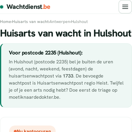
Wachtdienst
.be
Home
›
Huisarts van wacht
›
Antwerpen
›
Hulshout
Huisarts van wacht in Hulshout
Voor postcode 2235 (Hulshout):
In Hulshout (postcode 2235) bel je buiten de uren
(avond, nacht, weekend, feestdagen) de
huisartsenwachtpost via
1733
. De bevoegde
wachtpost is Huisartsenwachtpost regio Heist. Twijfel
je of je een arts nodig hebt? Doe eerst de triage op
moetiknaardedokter.be.
Nu kantooruren