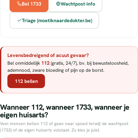
Bel 1733
Wachtpost-info
Triage (moetiknaardedokter.be)
Levensbedreigend of acuut gevaar?
112
Bel onmiddellijk
(gratis, 24/7), bv. bij bewusteloosheid,
ademnood, zware bloeding of pijn op de borst.
112 bellen
Wanneer 112, wanneer 1733, wanneer je
eigen huisarts?
Veel mensen bellen 112 of gaan naar spoed terwijl de wachtpost
(1733) of de eigen huisarts volstaat. Zo kies je juist.