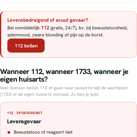
Levensbedreigend of acuut gevaar?
112
Bel onmiddellijk
(gratis, 24/7), bv. bij bewusteloosheid,
ademnood, zware bloeding of pijn op de borst.
112 bellen
Wanneer 112, wanneer 1733, wanneer je
eigen huisarts?
Veel mensen bellen 112 of gaan naar spoed terwijl de wachtpost
(1733) of de eigen huisarts volstaat. Zo kies je juist.
112 · SPOEDDIENST
Levensgevaar
Bewusteloos of reageert niet