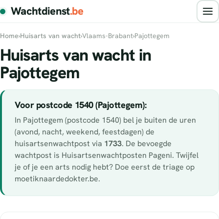
Wachtdienst
.be
Home
›
Huisarts van wacht
›
Vlaams-Brabant
›
Pajottegem
Huisarts van wacht in
Pajottegem
Voor postcode 1540 (Pajottegem):
In Pajottegem (postcode 1540) bel je buiten de uren
(avond, nacht, weekend, feestdagen) de
huisartsenwachtpost via
1733
. De bevoegde
wachtpost is Huisartsenwachtposten Pageni. Twijfel
je of je een arts nodig hebt? Doe eerst de triage op
moetiknaardedokter.be.