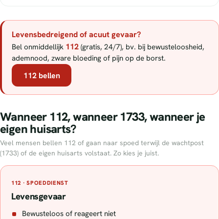
Levensbedreigend of acuut gevaar?
112
Bel onmiddellijk
(gratis, 24/7), bv. bij bewusteloosheid,
ademnood, zware bloeding of pijn op de borst.
112 bellen
Wanneer 112, wanneer 1733, wanneer je
eigen huisarts?
Veel mensen bellen 112 of gaan naar spoed terwijl de wachtpost
(1733) of de eigen huisarts volstaat. Zo kies je juist.
112 · SPOEDDIENST
Levensgevaar
Bewusteloos of reageert niet