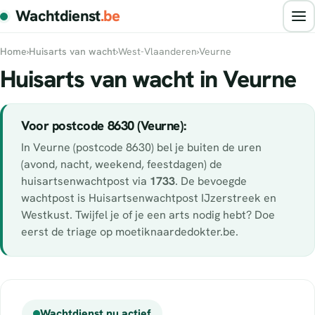
Wachtdienst
.be
Home
›
Huisarts van wacht
›
West-Vlaanderen
›
Veurne
Huisarts van wacht in Veurne
Voor postcode 8630 (Veurne):
In Veurne (postcode 8630) bel je buiten de uren
(avond, nacht, weekend, feestdagen) de
huisartsenwachtpost via
1733
. De bevoegde
wachtpost is Huisartsenwachtpost IJzerstreek en
Westkust. Twijfel je of je een arts nodig hebt? Doe
eerst de triage op moetiknaardedokter.be.
Wachtdienst nu actief