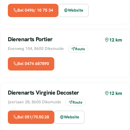
Bel 0496/ 10 75 34
Website
Dierenarts Portier
12 km
Esenweg 104, 8600 Diksmuide
Route
Bel 0474 687890
Dierenarts Virginie Decoster
12 km
ijzerlaan 38, 8600 Diksmuide
Route
Bel 051/70.50.28
Website