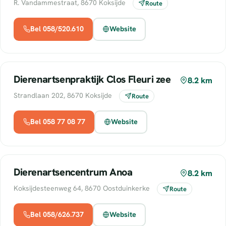
R. Vandammestraat, 8670 Koksijde
Route
Bel 058/520.610
Website
Dierenartsenpraktijk Clos Fleuri zee
8.2 km
Strandlaan 202, 8670 Koksijde
Route
Bel 058 77 08 77
Website
Dierenartsencentrum Anoa
8.2 km
Koksijdesteenweg 64, 8670 Oostduinkerke
Route
Bel 058/626.737
Website