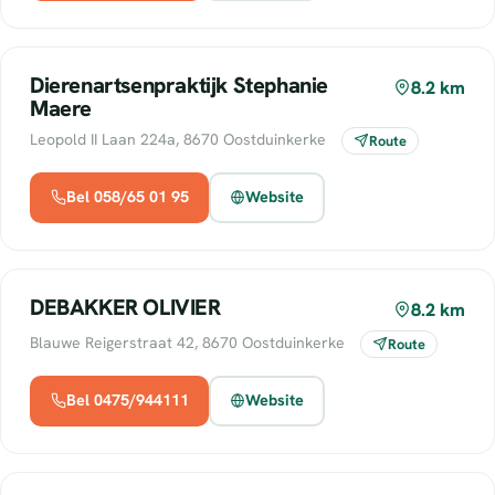
Dierenartsenpraktijk Stephanie
8.2 km
Maere
Leopold II Laan 224a, 8670 Oostduinkerke
Route
Bel 058/65 01 95
Website
DEBAKKER OLIVIER
8.2 km
Blauwe Reigerstraat 42, 8670 Oostduinkerke
Route
Bel 0475/944111
Website