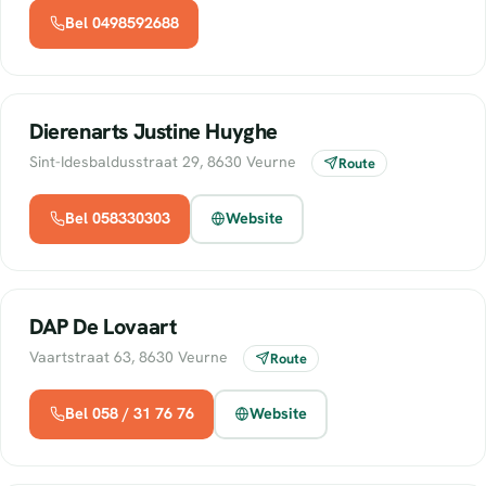
Bel 0498592688
Dierenarts Justine Huyghe
Sint-Idesbaldusstraat 29, 8630 Veurne
Route
Bel 058330303
Website
DAP De Lovaart
Vaartstraat 63, 8630 Veurne
Route
Bel 058 / 31 76 76
Website