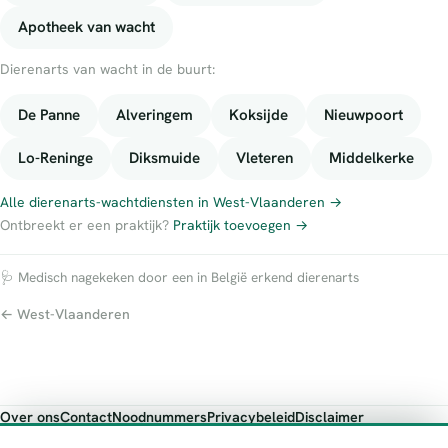
Apotheek van wacht
Dierenarts van wacht in de buurt:
De Panne
Alveringem
Koksijde
Nieuwpoort
Lo-Reninge
Diksmuide
Vleteren
Middelkerke
Alle dierenarts-wachtdiensten in West-Vlaanderen →
Ontbreekt er een praktijk?
Praktijk toevoegen →
🩺 Medisch nagekeken door een in België erkend dierenarts
← West-Vlaanderen
Over ons
Contact
Noodnummers
Privacybeleid
Disclaimer
Foutieve gegevens melden