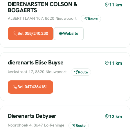
DIERENARSTEN COLSON &
11 km
BOGAERTS
ALBERT I LAAN 107, 8620 Nieuwpoort
Route
Bel 058/240.230
Website
dierenarts Elise Buyse
11 km
kerkstraat 17, 8620 Nieuwpoort
Route
Bel 0474364151
Dierenarts Debyser
12 km
Noordhoek 4, 8647 Lo-Reninge
Route