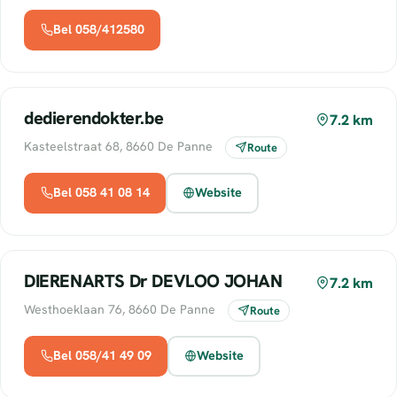
Bel 058/412580
dedierendokter.be
7.2 km
Kasteelstraat 68, 8660 De Panne
Route
Bel 058 41 08 14
Website
DIERENARTS Dr DEVLOO JOHAN
7.2 km
Westhoeklaan 76, 8660 De Panne
Route
Bel 058/41 49 09
Website