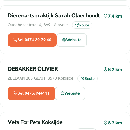
Dierenartspraktijk Sarah Claerhoudt
7.4 km
Oudebekestraat 4, 8691 Stavele
Route
Bel 0474 39 79 40
Website
DEBAKKER OLIVIER
8.2 km
ZEELAAN 203 GLV01, 8670 Koksijde
Route
Bel 0475/944111
Website
Vets For Pets Koksijde
8.2 km