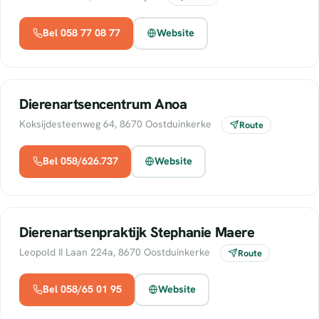
Bel 058 77 08 77
Website
Dierenartsencentrum Anoa
Koksijdesteenweg 64, 8670 Oostduinkerke
Route
Bel 058/626.737
Website
Dierenartsenpraktijk Stephanie Maere
Leopold II Laan 224a, 8670 Oostduinkerke
Route
Bel 058/65 01 95
Website