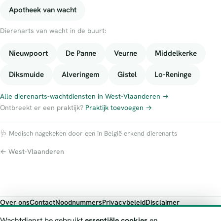
Apotheek van wacht
Dierenarts van wacht in de buurt:
Nieuwpoort
De Panne
Veurne
Middelkerke
Diksmuide
Alveringem
Gistel
Lo-Reninge
Alle dierenarts-wachtdiensten in West-Vlaanderen →
Ontbreekt er een praktijk?
Praktijk toevoegen →
🩺 Medisch nagekeken door een in België erkend dierenarts
← West-Vlaanderen
Over ons
Contact
Noodnummers
Privacybeleid
Disclaimer
Foutieve gegevens melden
Wachtdienst.be gebruikt
essentiële cookies
en