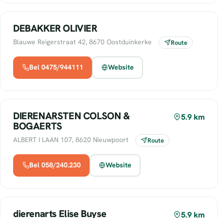
DEBAKKER OLIVIER
Blauwe Reigerstraat 42, 8670 Oostduinkerke
Route
Bel 0475/944111
Website
DIERENARSTEN COLSON &
5.9 km
BOGAERTS
ALBERT I LAAN 107, 8620 Nieuwpoort
Route
Bel 058/240.230
Website
dierenarts Elise Buyse
5.9 km