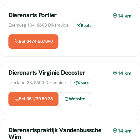
Dierenarts Portier
14 km
Esenweg 104, 8600 Diksmuide
Route
Bel 0474 687890
Dierenarts Virginie Decoster
14 km
ijzerlaan 38, 8600 Diksmuide
Route
Bel 051/70.50.28
Website
Dierenartspraktijk Vandenbussche
14 km
Wim