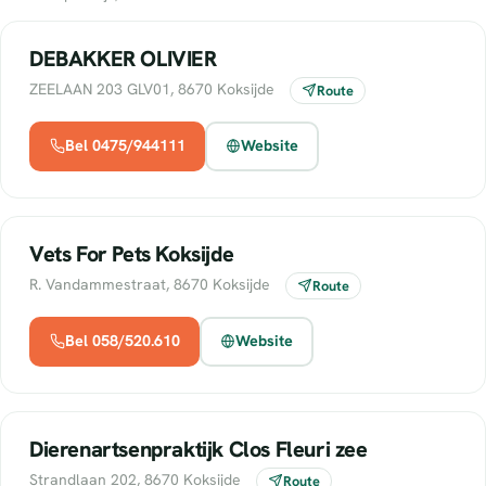
DEBAKKER OLIVIER
ZEELAAN 203 GLV01, 8670 Koksijde
Route
Bel 0475/944111
Website
Vets For Pets Koksijde
R. Vandammestraat, 8670 Koksijde
Route
Bel 058/520.610
Website
Dierenartsenpraktijk Clos Fleuri zee
Strandlaan 202, 8670 Koksijde
Route