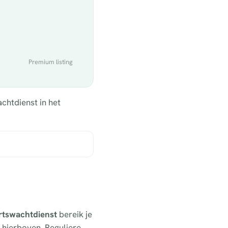
Premium listing
chtdienst in het
artswachtdienst
bereik je
s hierboven. Reguliere