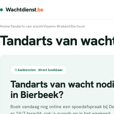
Wachtdienst
.be
Home
›
Tandarts van wacht
›
Vlaams-Brabant
›
Bierbeek
Tandarts van wacht
Aanbevolen · direct boekbaar
Tandarts van wacht nod
in Bierbeek?
Boek vandaag nog online een spoedafspraak bij De
er 24/7 terecht, ook ’s avonds en in het weekend.