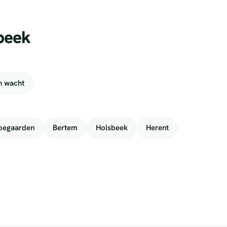
beek
n wacht
oegaarden
Bertem
Holsbeek
Herent