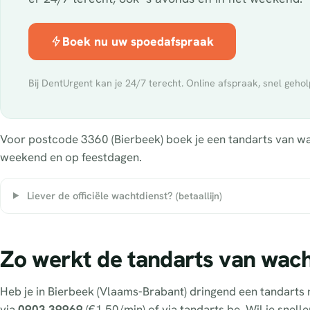
Boek nu uw spoedafspraak
Bij DentUrgent kan je 24/7 terecht. Online afspraak, snel gehol
Voor postcode 3360 (Bierbeek) boek je een tandarts van wach
weekend en op feestdagen.
Liever de officiële wachtdienst?
(betaallijn)
Zo werkt de tandarts van wach
Heb je in Bierbeek (Vlaams-Brabant) dringend een tandarts
via
0903 39969
(€1,50/min) of via tandarts.be. Wil je snell