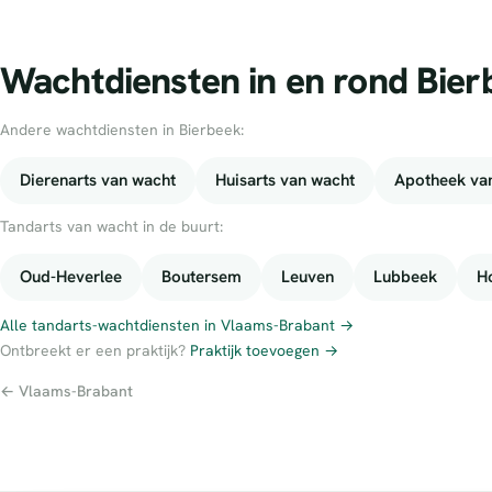
Wachtdiensten in en rond Bier
Andere wachtdiensten in Bierbeek:
Dierenarts van wacht
Huisarts van wacht
Apotheek va
Tandarts van wacht in de buurt:
Oud-Heverlee
Boutersem
Leuven
Lubbeek
H
Alle tandarts-wachtdiensten in Vlaams-Brabant →
Ontbreekt er een praktijk?
Praktijk toevoegen →
← Vlaams-Brabant