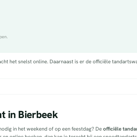
pen.
t het snelst online. Daarnaast is er de officiële tandartswa
t in Bierbeek
 nodig in het weekend of op een feestdag? De
officiële tand
er en online boeken, dan kan je terecht bij een spoedtandart