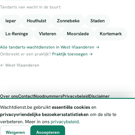
Tandarts van wacht in de buurt:
Ieper
Houthulst
Zonnebeke
Staden
Lo-Reninge
Vleteren
Moorslede
Kortemark
Alle tandarts-wachtdiensten in West-Vlaanderen →
Ontbreekt er een praktijk?
Praktijk toevoegen →
← West-Vlaanderen
Over ons
Contact
Noodnummers
Privacybeleid
Disclaimer
Foutieve gegevens melden
Wachtdienst.be gebruikt
essentiële cookies
en
Wachtdienst.be toont publieke wachtdienst-informatie ter oriëntatie.
privacyvriendelijke bezoekersstatistieken
om de site te
Bij levensgevaar bel je altijd 112. Controleer altijd de actuele
verbeteren. Meer in ons
privacybeleid
.
wachtregeling bij de vermelde officiële bron.
Weigeren
Accepteren