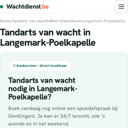
Wachtdienst
.be
Home
›
Tandarts van wacht
›
West-Vlaanderen
›
Langemark-Poelkapelle
Tandarts van wacht in
Langemark-Poelkapelle
Aanbevolen · direct boekbaar
Tandarts van wacht
nodig in Langemark-
Poelkapelle?
Boek vandaag nog online een spoedafspraak bij
DentUrgent. Je kan er 24/7 terecht, ook ’s
avonds en in het weekend.