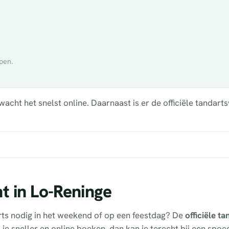
pen.
cht het snelst online. Daarnaast is er de officiële tandarts
t in Lo-Reninge
rts nodig in het weekend of op een feestdag? De
officiële t
l je sneller en online boeken, dan kan je terecht bij een spo