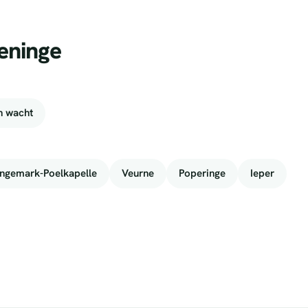
eninge
n wacht
ngemark-Poelkapelle
Veurne
Poperinge
Ieper