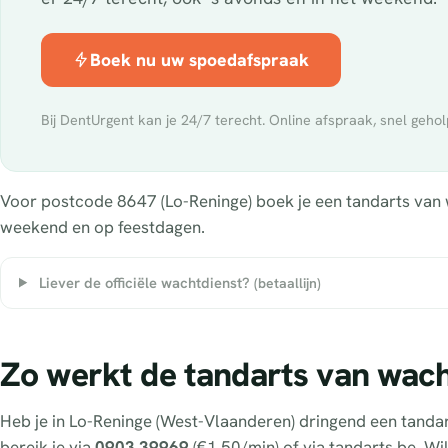
Boek nu uw spoedafspraak
Bij DentUrgent kan je 24/7 terecht. Online afspraak, snel gehol
Voor postcode 8647 (Lo-Reninge) boek je een tandarts van wa
weekend en op feestdagen.
Liever de officiële wachtdienst?
(betaallijn)
Zo werkt de tandarts van wach
Heb je in Lo-Reninge (West-Vlaanderen) dringend een tanda
bereik je via
0903 39969
(€1,50/min) of via tandarts.be. Wi