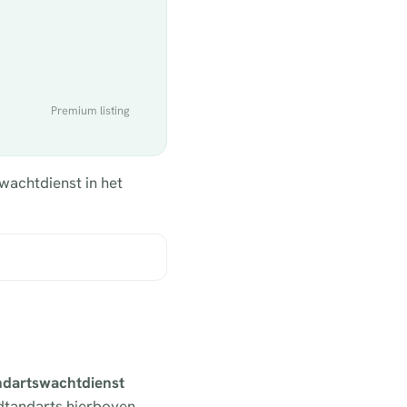
Premium listing
wachtdienst in het
andartswachtdienst
edtandarts hierboven.