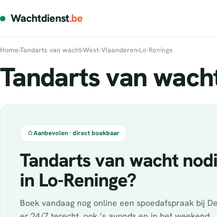
Wachtdienst
.be
Home
›
Tandarts van wacht
›
West-Vlaanderen
›
Lo-Reninge
Tandarts van wacht
Aanbevolen · direct boekbaar
Tandarts van wacht nod
in Lo-Reninge?
Boek vandaag nog online een spoedafspraak bij De
er 24/7 terecht, ook ’s avonds en in het weekend.