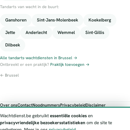
Tandarts van wacht in de buurt:
Ganshoren
Sint-Jans-Molenbeek
Koekelberg
Jette
Anderlecht
Wemmel
Sint-Gillis
Dilbeek
Alle tandarts-wachtdiensten in Brussel →
Ontbreekt er een praktijk?
Praktijk toevoegen →
← Brussel
Over ons
Contact
Noodnummers
Privacybeleid
Disclaimer
Foutieve gegevens melden
Wachtdienst.be gebruikt
essentiële cookies
en
Wachtdienst.be toont publieke wachtdienst-informatie ter oriëntatie.
privacyvriendelijke bezoekersstatistieken
om de site te
Bij levensgevaar bel je altijd 112. Controleer altijd de actuele
verbeteren. Meer in ons
privacybeleid
.