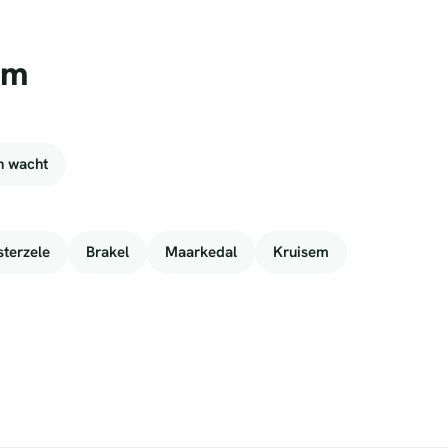
lm
n wacht
terzele
Brakel
Maarkedal
Kruisem