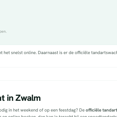
pen.
het snelst online. Daarnaast is er de officiële tandartswac
ht in Zwalm
odig in het weekend of op een feestdag? De
officiële tanda
er en online boeken, dan kan je terecht bij een spoedtandart