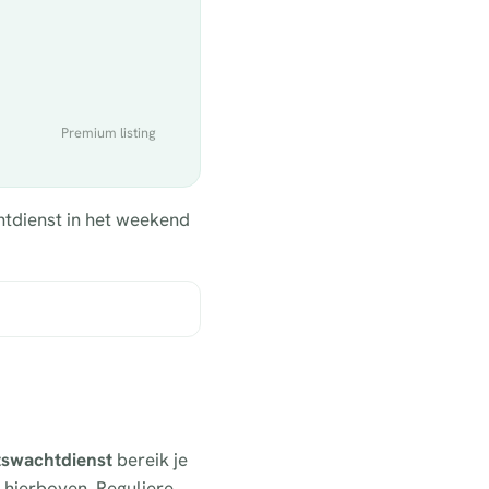
Premium listing
htdienst in het weekend
rtswachtdienst
bereik je
s hierboven. Reguliere