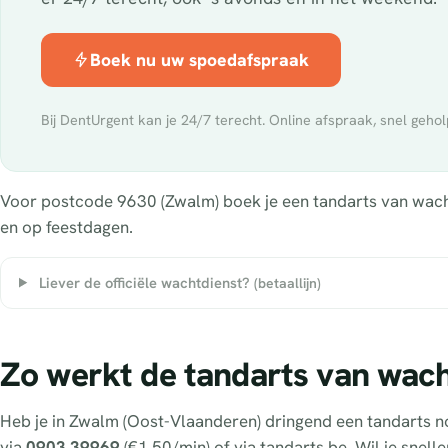
Boek nu uw spoedafspraak
Bij DentUrgent kan je 24/7 terecht. Online afspraak, snel gehol
Voor postcode 9630 (Zwalm) boek je een tandarts van wacht 
en op feestdagen.
Liever de officiële wachtdienst?
(betaallijn)
Zo werkt de tandarts van wac
Heb je in Zwalm (Oost-Vlaanderen) dringend een tandarts n
via
0903 39969
(€1,50/min) of via tandarts.be. Wil je snell