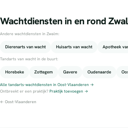
Wachtdiensten in en rond Zwa
Andere wachtdiensten in Zwalm:
Dierenarts van wacht
Huisarts van wacht
Apotheek va
Tandarts van wacht in de buurt:
Horebeke
Zottegem
Gavere
Oudenaarde
Oos
Alle tandarts-wachtdiensten in Oost-Vlaanderen →
Ontbreekt er een praktijk?
Praktijk toevoegen →
← Oost-Vlaanderen