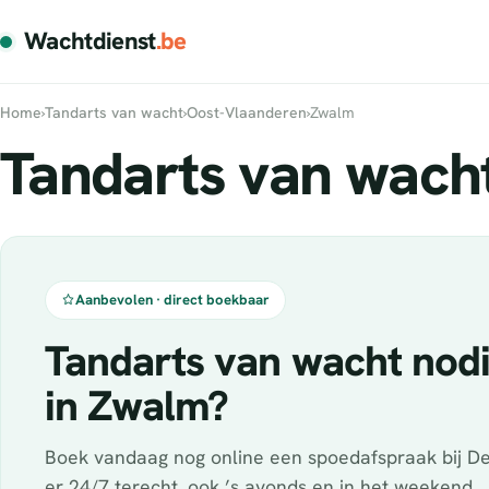
Wachtdienst
.be
Home
›
Tandarts van wacht
›
Oost-Vlaanderen
›
Zwalm
Tandarts van wach
Aanbevolen · direct boekbaar
Tandarts van wacht nod
in Zwalm?
Boek vandaag nog online een spoedafspraak bij De
er 24/7 terecht, ook ’s avonds en in het weekend.