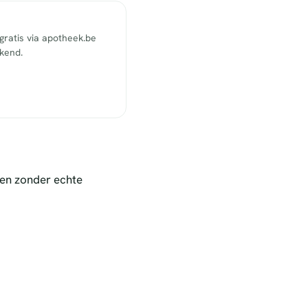
ratis via apotheek.be
ekend.
nen zonder echte