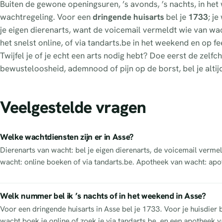
Buiten de gewone openingsuren, ’s avonds, ’s nachts, in he
wachtregeling. Voor een
dringende huisarts
bel je
1733
; j
je eigen dierenarts, want de voicemail vermeldt wie van wacht
het snelst online, of via tandarts.be in het weekend en op 
Twijfel je of je echt een arts nodig hebt? Doe eerst de zel
bewusteloosheid, ademnood of pijn op de borst, bel je altij
Veelgestelde vragen
Welke wachtdiensten zijn er in Asse?
Dierenarts van wacht: bel je eigen dierenarts, de voicemail vermel
wacht: online boeken of via tandarts.be. Apotheek van wacht: apo
Welk nummer bel ik ’s nachts of in het weekend in Asse?
Voor een dringende huisarts in Asse bel je 1733. Voor je huisdier 
wacht boek je online of zoek je via tandarts.be, en een apotheek va