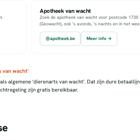
Apotheek van wacht
's
Zoek de apotheek van wacht voor postcode 1730 g
(Geowacht), ook ’s avonds, ’s nachts en in het we
apotheek.be
Meer info →
s van wacht’
ls algemene ‘dierenarts van wacht’. Dat zijn dure betaallij
htregeling zijn gratis bereikbaar.
se