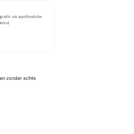
ratis via apotheek.be
ekend.
nen zonder echte