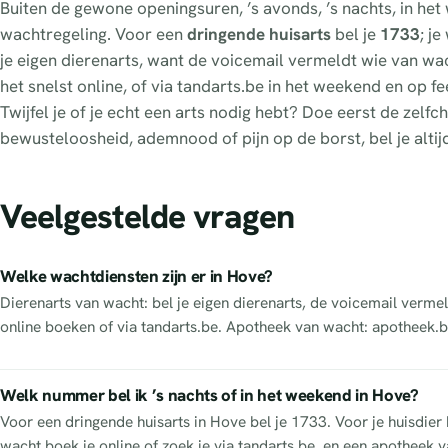
Buiten de gewone openingsuren, ’s avonds, ’s nachts, in he
wachtregeling. Voor een
dringende huisarts
bel je
1733
; j
je eigen dierenarts, want de voicemail vermeldt wie van wacht
het snelst online, of via tandarts.be in het weekend en op 
Twijfel je of je echt een arts nodig hebt? Doe eerst de zel
bewusteloosheid, ademnood of pijn op de borst, bel je altij
Veelgestelde vragen
Welke wachtdiensten zijn er in Hove?
Dierenarts van wacht: bel je eigen dierenarts, de voicemail vermel
online boeken of via tandarts.be. Apotheek van wacht: apotheek.b
Welk nummer bel ik ’s nachts of in het weekend in Hove?
Voor een dringende huisarts in Hove bel je 1733. Voor je huisdier 
wacht boek je online of zoek je via tandarts.be, en een apotheek va