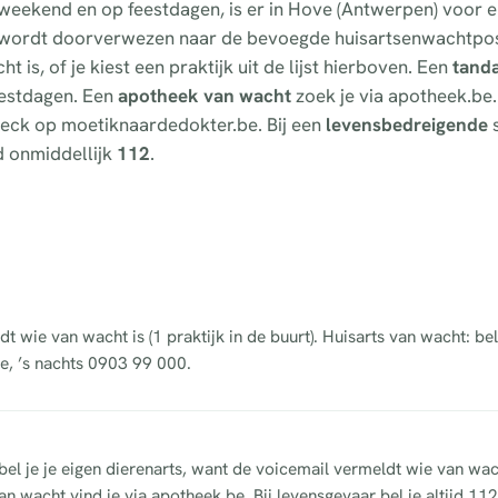
t weekend en op feestdagen, is er in Hove (Antwerpen) voor 
e wordt doorverwezen naar de bevoegde huisartsenwachtpos
 is, of je kiest een praktijk uit de lijst hierboven. Een
tand
feestdagen. Een
apotheek van wacht
zoek je via apotheek.be.
fcheck op moetiknaardedokter.be. Bij een
levensbedreigende
s
d onmiddellijk
112
.
dt wie van wacht is (1 praktijk in de buurt). Huisarts van wacht: b
e, ’s nachts 0903 99 000.
bel je je eigen dierenarts, want de voicemail vermeldt wie van wac
n wacht vind je via apotheek.be. Bij levensgevaar bel je altijd 112