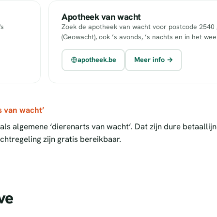
Apotheek van wacht
's
Zoek de apotheek van wacht voor postcode 2540 g
(Geowacht), ook ’s avonds, ’s nachts en in het we
apotheek.be
Meer info →
s van wacht’
ls algemene ‘dierenarts van wacht’. Dat zijn dure betaallij
htregeling zijn gratis bereikbaar.
ve