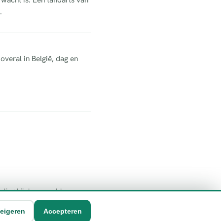
.
overal in België, dag en
geling bij de vermelde
eigeren
Accepteren