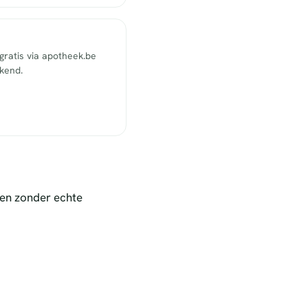
ratis via apotheek.be
ekend.
nen zonder echte