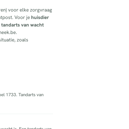
ren) voor elke zorgvraag
tpost. Voor je
huisdier
n
tandarts van wacht
heek.be.
ituatie, zoals
 bel 1733. Tandarts van
 wacht is. Een tandarts van