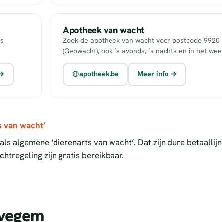
Apotheek van wacht
's
Zoek de apotheek van wacht voor postcode 9920 g
(Geowacht), ook ’s avonds, ’s nachts en in het we
 →
apotheek.be
Meer info →
s van wacht’
ls algemene ‘dierenarts van wacht’. Dat zijn dure betaallij
htregeling zijn gratis bereikbaar.
evegem