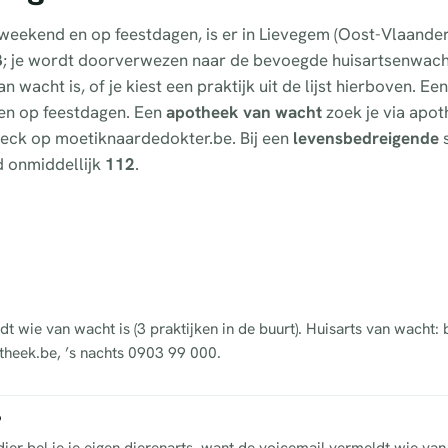
t weekend en op feestdagen, is er in Lievegem (Oost-Vlaande
3
; je wordt doorverwezen naar de bevoegde huisartsenwach
 wacht is, of je kiest een praktijk uit de lijst hierboven. Ee
d en op feestdagen. Een
apotheek van wacht
zoek je via apot
fcheck op moetiknaardedokter.be. Bij een
levensbedreigende
s
d onmiddellijk
112
.
dt wie van wacht is (3 praktijken in de buurt). Huisarts van wacht:
theek.be, ’s nachts 0903 99 000.
?
ier bel je je eigen dierenarts, want de voicemail vermeldt wie van