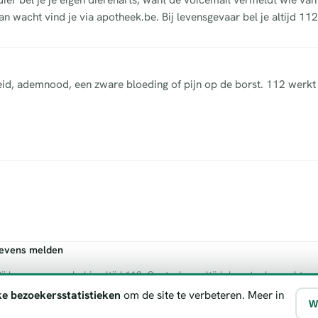
n wacht vind je via apotheek.be. Bij levensgevaar bel je altijd 112
heid, ademnood, een zware bloeding of pijn op de borst. 112 werkt 
gevens melden
ij levensgevaar bel je altijd 112. Controleer altijd de actuele wachtre
ke bezoekersstatistieken
om de site te verbeteren. Meer in
W