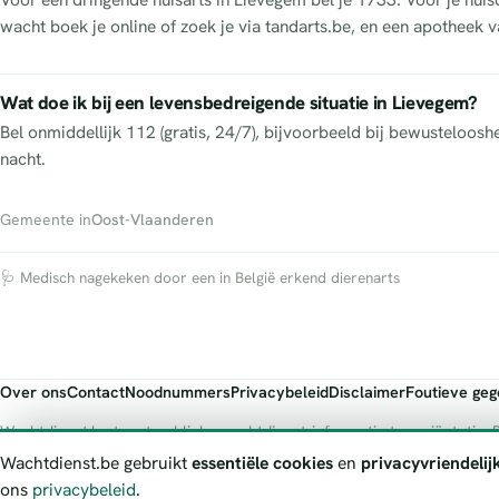
wacht boek je online of zoek je via tandarts.be, en een apotheek va
Wat doe ik bij een levensbedreigende situatie in Lievegem?
Bel onmiddellijk 112 (gratis, 24/7), bijvoorbeeld bij bewusteloos
nacht.
Gemeente in
Oost-Vlaanderen
🩺 Medisch nagekeken door een in België erkend dierenarts
Over ons
Contact
Noodnummers
Privacybeleid
Disclaimer
Foutieve ge
Wachtdienst.be toont publieke wachtdienst-informatie ter oriëntatie. B
officiële bron.
Wachtdienst.be gebruikt
essentiële cookies
en
privacyvriendelij
ons
privacybeleid
.
© 2026 Wachtdienst.be