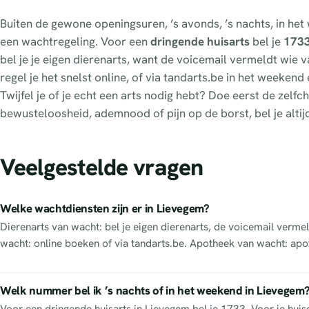
Buiten de gewone openingsuren, ’s avonds, ’s nachts, in he
een wachtregeling. Voor een
dringende huisarts
bel je
173
bel je je eigen dierenarts, want de voicemail vermeldt wie van
regel je het snelst online, of via tandarts.be in het weeken
Twijfel je of je echt een arts nodig hebt? Doe eerst de zel
bewusteloosheid, ademnood of pijn op de borst, bel je altij
Veelgestelde vragen
Welke wachtdiensten zijn er in Lievegem?
Dierenarts van wacht: bel je eigen dierenarts, de voicemail vermel
wacht: online boeken of via tandarts.be. Apotheek van wacht: apo
Welk nummer bel ik ’s nachts of in het weekend in Lievegem
Voor een dringende huisarts in Lievegem bel je 1733. Voor je huisd