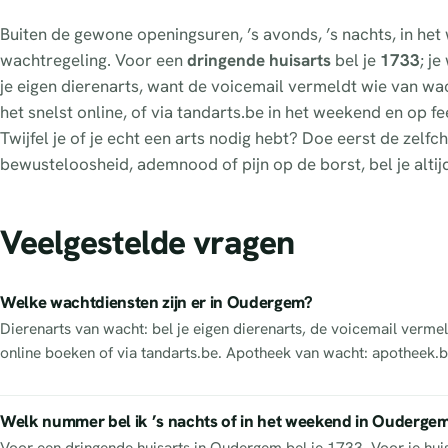
Buiten de gewone openingsuren, ’s avonds, ’s nachts, in he
wachtregeling. Voor een
dringende huisarts
bel je
1733
; j
je eigen dierenarts, want de voicemail vermeldt wie van wacht
het snelst online, of via tandarts.be in het weekend en op 
Twijfel je of je echt een arts nodig hebt? Doe eerst de zel
bewusteloosheid, ademnood of pijn op de borst, bel je altij
Veelgestelde vragen
Welke wachtdiensten zijn er in Oudergem?
Dierenarts van wacht: bel je eigen dierenarts, de voicemail vermel
online boeken of via tandarts.be. Apotheek van wacht: apotheek.b
Welk nummer bel ik ’s nachts of in het weekend in Ouderge
Voor een dringende huisarts in Oudergem bel je 1733. Voor je huis