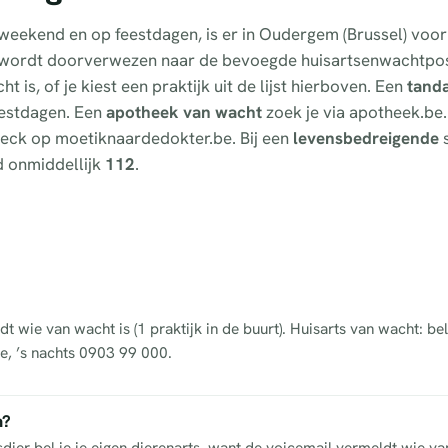
t weekend en op feestdagen, is er in Oudergem (Brussel) voo
e wordt doorverwezen naar de bevoegde huisartsenwachtpos
 is, of je kiest een praktijk uit de lijst hierboven. Een
tand
feestdagen. Een
apotheek van wacht
zoek je via apotheek.be.
fcheck op moetiknaardedokter.be. Bij een
levensbedreigende
s
d onmiddellijk
112
.
dt wie van wacht is (1 praktijk in de buurt). Huisarts van wacht: b
e, ’s nachts 0903 99 000.
m?
dier bel je je eigen dierenarts, want de voicemail vermeldt wie va