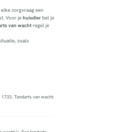
r elke zorgvraag een
t. Voor je
huisdier
bel je
arts van wacht
regel je
ituatie, zoals
el 1733. Tandarts van wacht:
n wacht is. Een tandarts