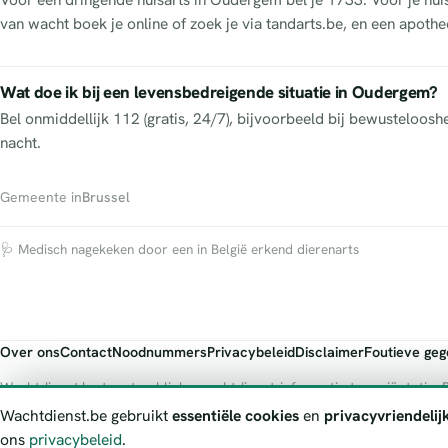
van wacht boek je online of zoek je via tandarts.be, en een apothee
Wat doe ik bij een levensbedreigende situatie in Oudergem?
Bel onmiddellijk 112 (gratis, 24/7), bijvoorbeeld bij bewusteloos
nacht.
Gemeente in
Brussel
🩺 Medisch nagekeken door een in België erkend dierenarts
Over ons
Contact
Noodnummers
Privacybeleid
Disclaimer
Foutieve ge
Wachtdienst.be toont publieke wachtdienst-informatie ter oriëntatie. B
officiële bron.
Wachtdienst.be gebruikt
essentiële cookies
en
privacyvriendelij
ons
privacybeleid
.
© 2026 Wachtdienst.be