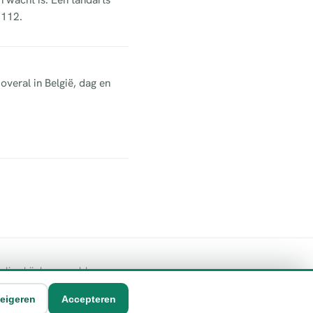
 112.
overal in België, dag en
geling bij de vermelde
eigeren
Accepteren