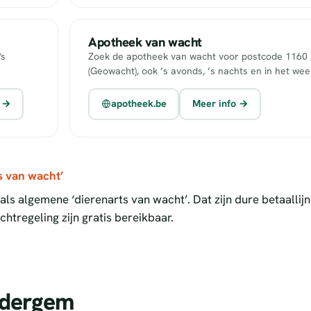
Apotheek van wacht
's
Zoek de apotheek van wacht voor postcode 1160 g
(Geowacht), ook ’s avonds, ’s nachts en in het we
m →
apotheek.be
Meer info →
s van wacht’
ls algemene ‘dierenarts van wacht’. Dat zijn dure betaallij
htregeling zijn gratis bereikbaar.
udergem