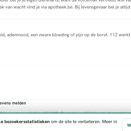
k van wacht vind je via apotheek.be. Bij levensgevaar bel je altijd
heid, ademnood, een zware bloeding of pijn op de borst. 112 werkt 
gevens melden
ij levensgevaar bel je altijd 112. Controleer altijd de actuele wachtre
ke bezoekersstatistieken
om de site te verbeteren. Meer in
W