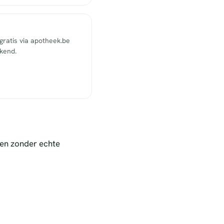
ratis via apotheek.be
ekend.
nen zonder echte