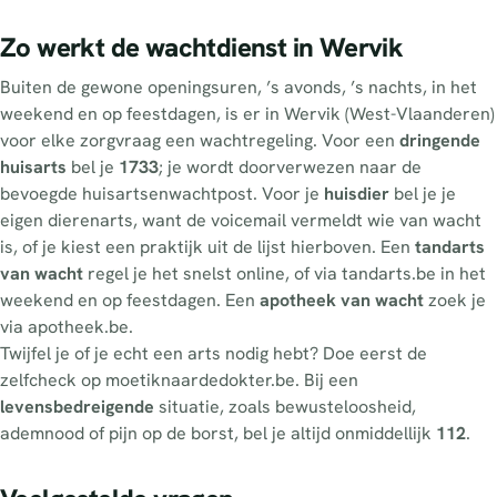
Zo werkt de wachtdienst in Wervik
Buiten de gewone openingsuren, ’s avonds, ’s nachts, in het
weekend en op feestdagen, is er in Wervik (West-Vlaanderen)
voor elke zorgvraag een wachtregeling. Voor een
dringende
huisarts
bel je
1733
; je wordt doorverwezen naar de
bevoegde huisartsenwachtpost. Voor je
huisdier
bel je je
eigen dierenarts, want de voicemail vermeldt wie van wacht
is, of je kiest een praktijk uit de lijst hierboven. Een
tandarts
van wacht
regel je het snelst online, of via tandarts.be in het
weekend en op feestdagen. Een
apotheek van wacht
zoek je
via apotheek.be.
Twijfel je of je echt een arts nodig hebt? Doe eerst de
zelfcheck op moetiknaardedokter.be. Bij een
levensbedreigende
situatie, zoals bewusteloosheid,
ademnood of pijn op de borst, bel je altijd onmiddellijk
112
.