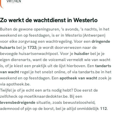
VRT/HLN
Zo werkt de wachtdienst in Westerlo
Buiten de gewone openingsuren, ’s avonds, ’s nachts, in het
weekend en op feestdagen, is er in Westerlo (Antwerpen)
voor elke zorgvraag een wachtregeling. Voor een
dringende
huisarts
bel je
1733
; je wordt doorverwezen naar de
bevoegde huisartsenwachtpost. Voor je
huisdier
bel je je
eigen dierenarts, want de voicemail vermeldt wie van wacht
is, of je kiest een praktijk uit de lijst hierboven. Een
tandarts
van wacht
regel je het snelst online, of via tandarts.be in het
weekend en op feestdagen. Een
apotheek van wacht
zoek je
via apotheek.be.
Twijfel je of je echt een arts nodig hebt? Doe eerst de
zelfcheck op moetiknaardedokter.be. Bij een
levensbedreigende
situatie, zoals bewusteloosheid,
ademnood of pijn op de borst, bel je altijd onmiddellijk
112
.