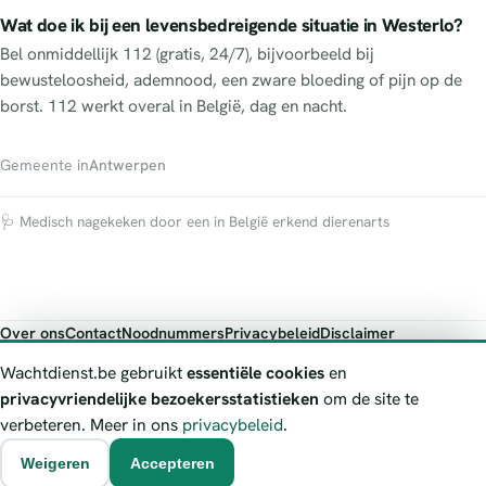
Wat doe ik bij een levensbedreigende situatie in Westerlo?
Bel onmiddellijk 112 (gratis, 24/7), bijvoorbeeld bij
bewusteloosheid, ademnood, een zware bloeding of pijn op de
borst. 112 werkt overal in België, dag en nacht.
Gemeente in
Antwerpen
🩺 Medisch nagekeken door een in België erkend dierenarts
Over ons
Contact
Noodnummers
Privacybeleid
Disclaimer
Foutieve gegevens melden
Wachtdienst.be gebruikt
essentiële cookies
en
Wachtdienst.be toont publieke wachtdienst-informatie ter oriëntatie.
privacyvriendelijke bezoekersstatistieken
om de site te
Bij levensgevaar bel je altijd 112. Controleer altijd de actuele
verbeteren. Meer in ons
privacybeleid
.
wachtregeling bij de vermelde officiële bron.
Weigeren
Accepteren
© 2026 Wachtdienst.be